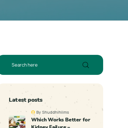
Latest posts
By Shuddhihiims
Which Works Better for
Kidney Failure –