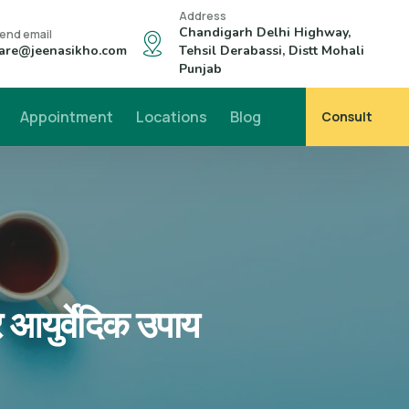
Address
Chandigarh Delhi Highway,
end email
are@jeenasikho.com
Tehsil Derabassi, Distt Mohali
Punjab
Appointment
Locations
Blog
Consult
र आयुर्वेदिक उपाय