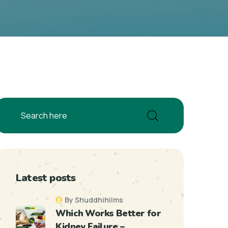
Latest posts
By Shuddhihiims
Which Works Better for
Kidney Failure –