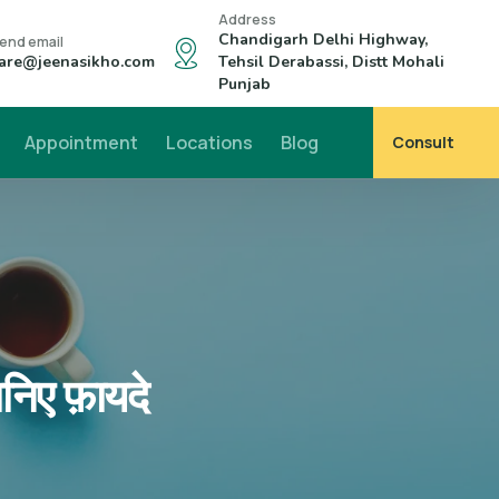
Address
Chandigarh Delhi Highway,
end email
are@jeenasikho.com
Tehsil Derabassi, Distt Mohali
Punjab
Appointment
Locations
Blog
Consult
निए फ़ायदे