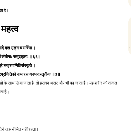
ता है।
 महत्व
ादे दश भृङ्ग च मर्षिणा ।
नां संयोगाः समुदाहृताः ॥६६॥
्त्रे चक्रपाणितिसंस्कृते ।
 करप्रचितिको नाम रसायनपादस्तृतीयः ॥३॥
्खों के साथ लिया जाता है, तो इसका असर और भी बढ़ जाता है। यह शरीर को ताकत
ता है।
देने तक सीमित नहीं रहता।