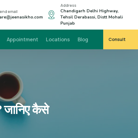
Address
Chandigarh Delhi Highway,
end email
are@jeenasikho.com
Tehsil Derabassi, Distt Mohali
Punjab
Appointment
Locations
Blog
Consult
? जानिए कैसे