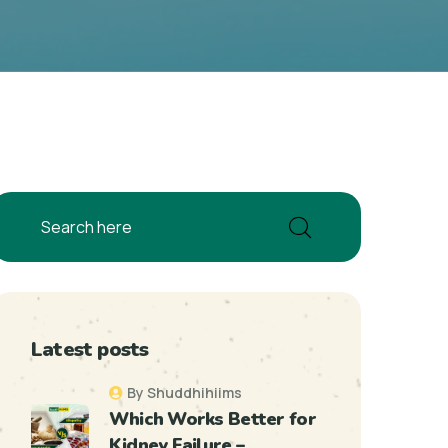
Latest posts
By Shuddhihiims
Which Works Better for
Kidney Failure –